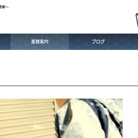
塗建へ
り
業務案内
ブログ