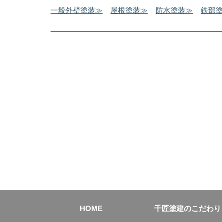
一般外壁塗装≫
屋根塗装≫
防水塗装≫
鉄部
HOME
千匠塗建のこだわり